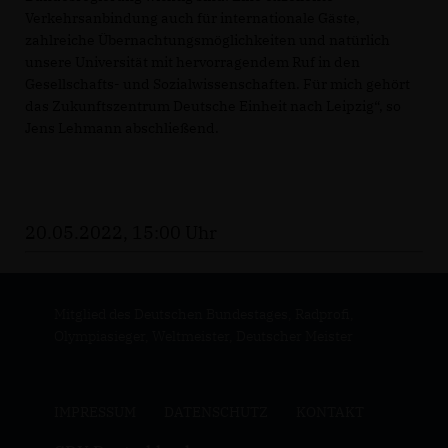
Verkehrsanbindung auch für internationale Gäste,
zahlreiche Übernachtungsmöglichkeiten und natürlich
unsere Universität mit hervorragendem Ruf in den
Gesellschafts- und Sozialwissenschaften. Für mich gehört
das Zukunftszentrum Deutsche Einheit nach Leipzig“, so
Jens Lehmann abschließend.
20.05.2022, 15:00 Uhr
Mitglied des Deutschen Bundestages, Radprofi,
Olympiasieger, Weltmeister, Deutscher Meister
IMPRESSUM
DATENSCHUTZ
KONTAKT