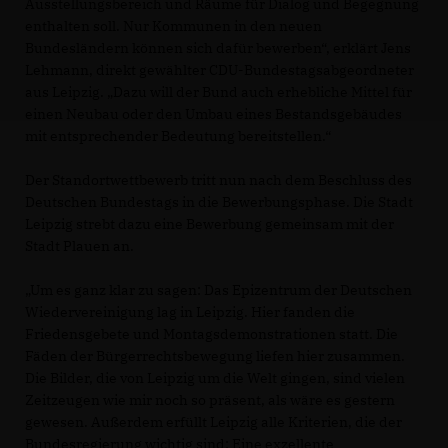
Ausstellungsbereich und Räume für Dialog und Begegnung
enthalten soll. Nur Kommunen in den neuen
Bundesländern können sich dafür bewerben“, erklärt Jens
Lehmann, direkt gewählter CDU-Bundestagsabgeordneter
aus Leipzig. „Dazu will der Bund auch erhebliche Mittel für
einen Neubau oder den Umbau eines Bestandsgebäudes
mit entsprechender Bedeutung bereitstellen.“
Der Standortwettbewerb tritt nun nach dem Beschluss des
Deutschen Bundestags in die Bewerbungsphase. Die Stadt
Leipzig strebt dazu eine Bewerbung gemeinsam mit der
Stadt Plauen an.
Um es ganz klar zu sagen: Das Epizentrum der Deutschen
Wiedervereinigung lag in Leipzig. Hier fanden die
Friedensgebete und Montagsdemonstrationen statt. Die
Fäden der Bürgerrechtsbewegung liefen hier zusammen.
Die Bilder, die von Leipzig um die Welt gingen, sind vielen
Zeitzeugen wie mir noch so präsent, als wäre es gestern
gewesen. Außerdem erfüllt Leipzig alle Kriterien, die der
Bundesregierung wichtig sind: Eine exzellente