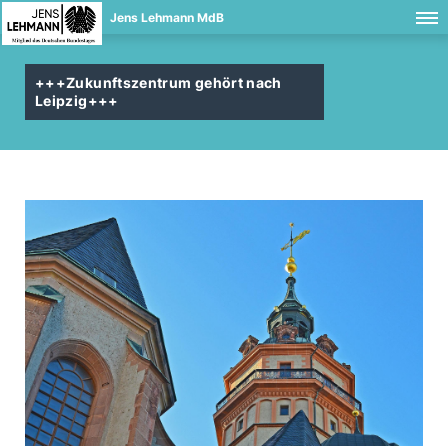
Jens Lehmann MdB
+++Zukunftszentrum gehört nach
Leipzig+++