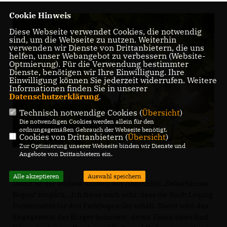
Cookie Hinweis
Diese Webseite verwendet Cookies, die notwendig
sind, um die Webseite zu nutzen. Weiterhin
verwenden wir Dienste von Drittanbietern, die uns
helfen, unser Webangebot zu verbessern (Website-
Optmierung). Für die Verwendung bestimmter
Dienste, benötigen wir Ihre Einwilligung. Ihre
Einwilligung können Sie jederzeit widerrufen. Weitere
Informationen finden Sie in unserer
Datenschutzerklärung
.
Technisch notwendige Cookies (
Übersicht
)
Die notwendigen Cookies werden allein für den
ordnungsgemäßen Gebrauch der Webseite benötigt.
Cookies von Drittanbietern (
Übersicht
)
Zur Optimierung unserer Webseite binden wir Dienste und
Angebote von Drittanbietern ein.
Alle akzeptieren
Auswahl speichern
Damit ist der weitere Ausbau des Abschnitts „Sellerhäuser
Bogen“ möglich. „Ich freue mich sehr, dass die Stadt Leipzig
Fördermittel für den Parkbogen Ost erhält. Damit wird das
Engagement der Bürger honoriert, deren Vision eines fünf