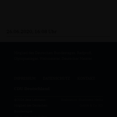
26.06.2020, 16:08 Uhr
Mitglied des Deutschen Bundestages, Radprofi,
Olympiasieger, Weltmeister, Deutscher Meister
IMPRESSUM
DATENSCHUTZ
KONTAKT
CDU Deutschland
@2026 Jens Lehmann -
Realisation: Sharkness Media
Mitglied des Deutschen
GmbH & Co. KG
Bundestages
Alle Rechte vorbehalten.