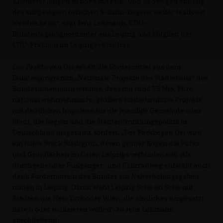
Kilometer langen Bandes mit Fuß- und Radwegen entlang
des stillgelegten östlichen S-Bahn-Bogens weiter realisiert
werden kann“, sagt Jens Lehmann, CDU-
Bundestagsabgeordneter aus Leipzig und Mitglied der
CDU-Fraktion im Leipziger Stadtrat.
Der Parkbogen Ost erhält die Fördermittel aus dem
Bundesprogramm „Nationale Projekte des Städtebaus“ des
Bundesinnenministeriums, dass mit rund 75 Mio. Euro
national wahrnehmbare, größere städtebauliche Projekte
mit deutlichen Impulsen für die jeweilige Gemeinde oder
Stadt, die Region und die Stadtentwicklungspolitik in
Deutschland insgesamt, fördert. „Der Parkbogen Ost wird
ein tolles Stück Stadtgrün, deren grüner Bogen die Parks
und Grünflächen im Osten Leipzigs verbinden soll. Als
durchgehender Fußgänger- und Fahrradweg entsteht auch
dank Fördermitteln des Bundes ein Naherholungsgebiet
mitten in Leipzig. Damit steht Leipzig Seite an Seite mit
Städten wie New York oder Wien, die ähnliches umgesetzt
haben oder realisieren wollen“, so Jens Lehmann
abschließend.