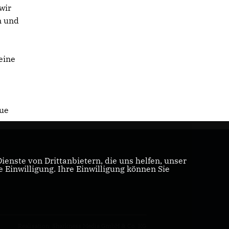
wir
n und
eine
eue
enste von Drittanbietern, die uns helfen, unser
Einwilligung. Ihre Einwilligung können Sie
Realisation: Sharkness Media GmbH & Co. KG