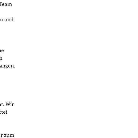
 Team
au und
ch
langen.
t. Wir
rtei
er zum