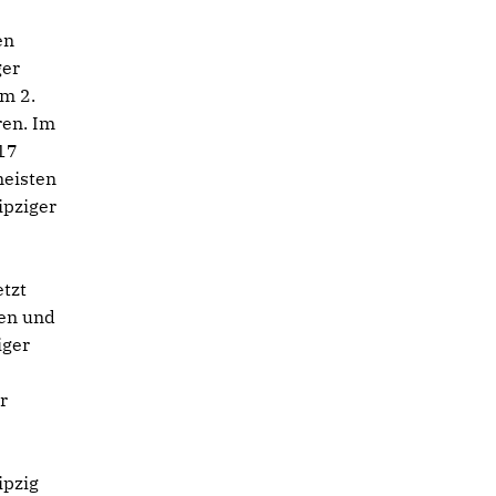
en
ger
am 2.
ren. Im
17
meisten
ipziger
etzt
gen und
iger
r
ipzig