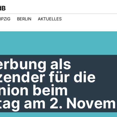
dB
IPZIG
BERLIN
AKTUELLES
rbung als
zender für die
nion beim
itag am 2. Nove