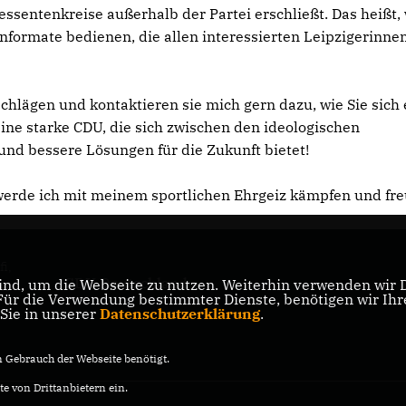
ssentenkreise außerhalb der Partei erschließt. Das heißt, 
ormate bedienen, die allen interessierten Leipzigerinne
chlägen und kontaktieren sie mich gern dazu, wie Sie sich 
eine starke CDU, die sich zwischen den ideologischen
nd bessere Lösungen für die Zukunft bietet!
werde ich mit meinem sportlichen Ehrgeiz kämpfen und fr
i,
CDU Deutschland
nd, um die Webseite zu nutzen. Weiterhin verwenden wir Di
er
r die Verwendung bestimmter Dienste, benötigen wir Ihre 
 Sie in unserer
Datenschutzerklärung
.
Gebrauch der Webseite benötigt.
e von Drittanbietern ein.