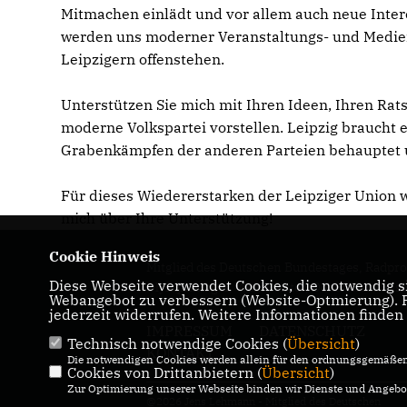
Mitmachen einlädt und vor allem auch neue Intere
werden uns moderner Veranstaltungs- und Medienf
Leipzigern offenstehen.
Unterstützen Sie mich mit Ihren Ideen, Ihren Rats
moderne Volkspartei vorstellen. Leipzig braucht 
Grabenkämpfen der anderen Parteien behauptet u
Für dieses Wiedererstarken der Leipziger Union 
mich über Ihre Unterstützung!
Cookie Hinweis
Mitglied des Deutschen Bundestages, Radprof
Diese Webseite verwendet Cookies, die notwendig si
Olympiasieger, Weltmeister, Deutscher Meist
Webangebot zu verbessern (Website-Optmierung). Fü
jederzeit widerrufen. Weitere Informationen finden
IMPRESSUM
DATENSCHUTZ
Technisch notwendige Cookies (
Übersicht
)
KONTAKT
Die notwendigen Cookies werden allein für den ordnungsgemäßen 
Cookies von Drittanbietern (
Übersicht
)
Zur Optimierung unserer Webseite binden wir Dienste und Angebot
@2026 Jens Lehmann - Mitglied des Deutschen