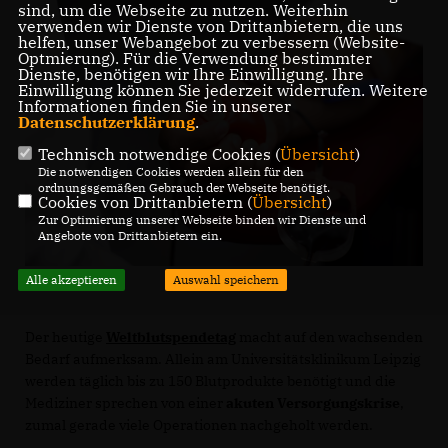
sind, um die Webseite zu nutzen. Weiterhin
verwenden wir Dienste von Drittanbietern, die uns
helfen, unser Webangebot zu verbessern (Website-
Optmierung). Für die Verwendung bestimmter
Dienste, benötigen wir Ihre Einwilligung. Ihre
Einwilligung können Sie jederzeit widerrufen. Weitere
Informationen finden Sie in unserer
Datenschutzerklärung
.
Technisch notwendige Cookies (
Übersicht
)
Die notwendigen Cookies werden allein für den
ordnungsgemäßen Gebrauch der Webseite benötigt.
Cookies von Drittanbietern (
Übersicht
)
Zur Optimierung unserer Webseite binden wir Dienste und
Angebote von Drittanbietern ein.
Alle akzeptieren
Auswahl speichern
Der heutige
Weltblutspendetag
macht auf den wachsenden
Bedarf aufmerksam. Allein am Universitätsklinikum Leipzig
werden täglich bis zu 150 Blutprodukte benötigt und die
Mediziner sprechen von einer
akuten Versorgungskrise
,
zumal gerade viele Operationen nachgeholt werden.