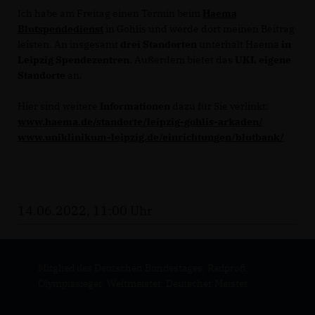
Ich habe am Freitag einen Termin beim
Haema
Blutspendedienst
in Gohlis und werde dort meinen Beitrag
leisten. An insgesamt
drei Standorten
unterhält Haema
in
Leipzig Spendezentren
. Außerdem bietet das
UKL eigene
Standorte
an.
Hier sind weitere
Informationen
dazu für Sie verlinkt:
www.haema.de/standorte/leipzig-gohlis-arkaden/
www.uniklinikum-leipzig.de/einrichtungen/blutbank/
14.06.2022, 11:00 Uhr
Mitglied des Deutschen Bundestages, Radprofi,
Olympiasieger, Weltmeister, Deutscher Meister