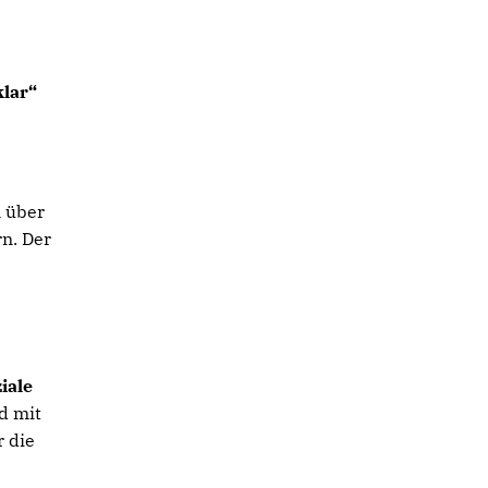
klar“
n über
n. Der
ziale
d mit
r die