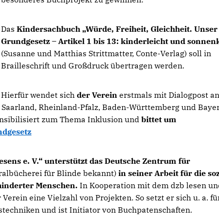
Das
Kindersachbuch „Würde, Freiheit, Gleichheit. Unser
Grundgesetz – Artikel 1 bis 13: kinderleicht und sonnen
(Susanne und Matthias Strittmatter, Conte-Verlag) soll in
Brailleschrift und Großdruck übertragen werden.
Hierfür wendet sich
der Verein
erstmals mit Dialogpost a
n, Saarland, Rheinland-Pfalz, Baden-Württemberg und Bayer
ensibilisiert zum Thema Inklusion und
bittet um
ndgesetz
esens e. V.“ unterstützt das Deutsche Zentrum für
ralbücherei für Blinde bekannt)
in seiner Arbeit für die so
ehinderter Menschen.
In Kooperation mit dem dzb lesen un
erein eine Vielzahl von Projekten. So setzt er sich u. a. fü
techniken und ist Initiator von Buchpatenschaften.