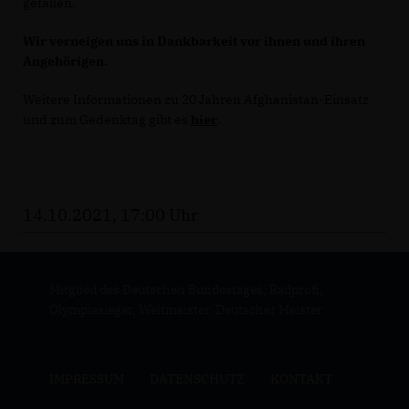
gefallen.
Wir verneigen uns in Dankbarkeit vor ihnen und ihren
Angehörigen.
Weitere Informationen zu 20 Jahren Afghanistan-Einsatz
und zum Gedenktag gibt es
hier
.
14.10.2021, 17:00 Uhr
Mitglied des Deutschen Bundestages, Radprofi,
Olympiasieger, Weltmeister, Deutscher Meister
IMPRESSUM
DATENSCHUTZ
KONTAKT