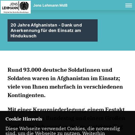
Jens Lehmann MdB
20 Jahre Afghanistan - Dank und
Anerkennung für den Einsatz am
Hindukusch
Rund 93.000 deutsche Soldatinnen und
Soldaten waren in Afghanistan im Einsatz;
viele von Ihnen mehrfach in verschiedenen
Kontingenten.
Mit einer Kranzniederlegung, einem Festakt
im Deutschen Bundestag und einem Großen
Cookie Hinweis
Zapfenstreich wurden sie am gestrigen Tag
Diese Webseite verwendet Cookies, die notwendig
sind, um die Webseite zu nutzen. Weiterhin
und Abend gewürdigt.