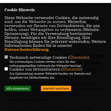
v.l.n.r.: Dr. I. Minde, Prof. C. Schmidtke, Prof. C. Lübbert, MdB
J. Lehmann
Cookie Hinweis
Diese Webseite verwendet Cookies, die notwendig
sind, um die Webseite zu nutzen. Weiterhin
verwenden wir Dienste von Drittanbietern, die uns
Besuch im Klinikum St. Georg
helfen, unser Webangebot zu verbessern (Website-
Optmierung). Für die Verwendung bestimmter
Dienste, benötigen wir Ihre Einwilligung. Ihre
Einwilligung können Sie jederzeit widerrufen. Weitere
Informationen finden Sie in unserer
Am 25.05. war ich mit der
Datenschutzerklärung
.
Patientenbeauftragten der Bundesregierung
Technisch notwendige Cookies (
Übersicht
)
und Bundestagsabgeordneten Prof. Claudia
Die notwendigen Cookies werden allein für den
ordnungsgemäßen Gebrauch der Webseite benötigt.
Schmidkte im Klinikum St. Georg zu Gast...
Cookies von Drittanbietern (
Übersicht
)
Zur Optimierung unserer Webseite binden wir Dienste und
Angebote von Drittanbietern ein.
Als Patientenbeauftrage der Bundesregierung gestaltet
Frau Prof. Schmidkte, von Beruf Herzchirurgin, die wichtige
Alle akzeptieren
Auswahl speichern
Schnittstelle zwischen Patienten, Politik und
Gesundheitseinrichtungen.
Ich freue mich, dass Frau Prof. Schmidtke und Herr