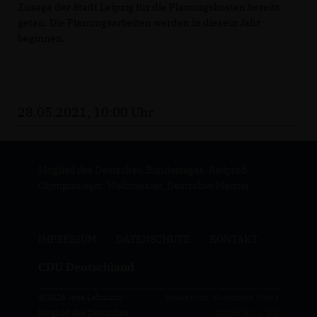
Zusage der Stadt Leipzig für die Planungskosten bereits
getan. Die Planungsarbeiten werden in diesem Jahr
beginnen.
28.05.2021, 10:00 Uhr
Mitglied des Deutschen Bundestages, Radprofi,
Olympiasieger, Weltmeister, Deutscher Meister
IMPRESSUM
DATENSCHUTZ
KONTAKT
CDU Deutschland
@2026 Jens Lehmann -
Realisation: Sharkness Media
Mitglied des Deutschen
GmbH & Co. KG