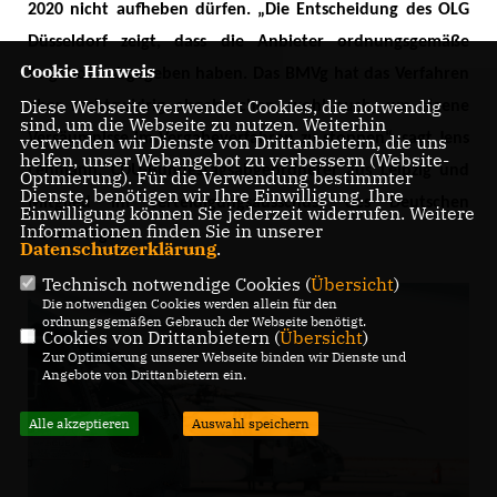
2020 nicht aufheben dürfen. „Die Entscheidung des OLG
Düsseldorf zeigt, dass die Anbieter ordnungsgemäße
Cookie Hinweis
Angebote abgegeben haben. Das BMVg hat das Verfahren
Diese Webseite verwendet Cookies, die notwendig
aber rechtswidrig abgebrochen, wohl auch, um eigene
sind, um die Webseite zu nutzen. Weiterhin
Versäumnisse im Vergabeverfahren zu stoppen“, sagt Jens
verwenden wir Dienste von Drittanbietern, die uns
helfen, unser Webangebot zu verbessern (Website-
Lehmann, CDU-Bundestagsabgeordneter aus Leipzig und
Optmierung). Für die Verwendung bestimmter
Dienste, benötigen wir Ihre Einwilligung. Ihre
Mitglied im Verteidigungsausschuss des Deutschen
Einwilligung können Sie jederzeit widerrufen. Weitere
Informationen finden Sie in unserer
Bundestages.
Datenschutzerklärung
.
Technisch notwendige Cookies (
Übersicht
)
Die notwendigen Cookies werden allein für den
ordnungsgemäßen Gebrauch der Webseite benötigt.
Cookies von Drittanbietern (
Übersicht
)
Zur Optimierung unserer Webseite binden wir Dienste und
Angebote von Drittanbietern ein.
Alle akzeptieren
Auswahl speichern