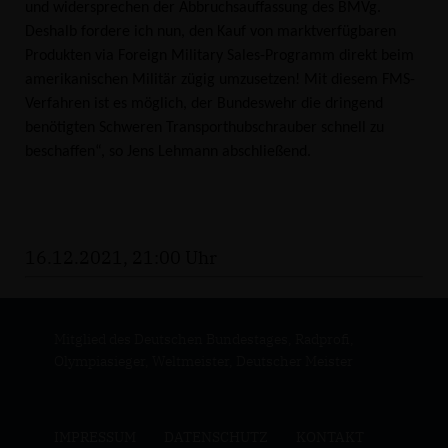
und widersprechen der Abbruchsauffassung des BMVg.
Deshalb fordere ich nun, den Kauf von marktverfügbaren
Produkten via Foreign Military Sales-Programm direkt beim
amerikanischen Militär zügig umzusetzen! Mit diesem FMS-
Verfahren ist es möglich, der Bundeswehr die dringend
benötigten Schweren Transporthubschrauber schnell zu
beschaffen“, so Jens Lehmann abschließend.
16.12.2021, 21:00 Uhr
Mitglied des Deutschen Bundestages, Radprofi,
Olympiasieger, Weltmeister, Deutscher Meister
IMPRESSUM
DATENSCHUTZ
KONTAKT