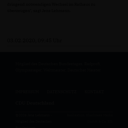
dringend notwendigen Wechsel im Rathaus zu
überzeugen", sagt Jens Lehmann.
03.02.2020, 09:45 Uhr
Mitglied des Deutschen Bundestages, Radprofi,
Olympiasieger, Weltmeister, Deutscher Meister
IMPRESSUM
DATENSCHUTZ
KONTAKT
CDU Deutschland
@2026 Jens Lehmann -
Realisation: Sharkness Media
Mitglied des Deutschen
GmbH & Co. KG
Bundestages