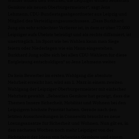
Wähler wollen den Wechsel, die Leipziger wollen Sebastian
Gemkow als neuen Oberbürgermeister“, sagt Jens
Lehmann, CDU-Bundestagsabgeordneter aus Leipzig und
Mitglied des Verteidigungsausschusses. „Dass Burkhard
Jung ein sehr schlechter Verlierer ist, in dem er über 72.000
Leipziger aufs Übelste beleidigt und als rechts diffamiert, ist
unerträglich. Im Sport wie bei Wahlen kann man Siege
feiern oder Niederlagen wie ein Mann eingestehen.
Burkhard Jung sollte sich bei allen CDU-Wählern für diese
Entgleisung entschuldigen“ so Jens Lehmann weiter.
Da kein Bewerber im ersten Wahlgang die absolute
Mehrheit erreicht hat, wird am 1. März in einem zweiten
Wahlgang der Leipziger Oberbürgermeister mit einfacher
Mehrheit gewählt. „Sebastian Gemkow hat gezeigt, dass die
Themen Innere Sicherheit, Mobilität und Wohnen bei den
Leipzigern höchste Priorität haben. Gerade nach den
letzten Ausschreitungen in Connewitz braucht es neue
Lösungsansätze für Sicherheit und Wohnen. Nun gilt es, in
den nächsten Wochen noch mehr Leipziger von der
Richtigkeit der Ideen von Sebastian Gemkow und einem