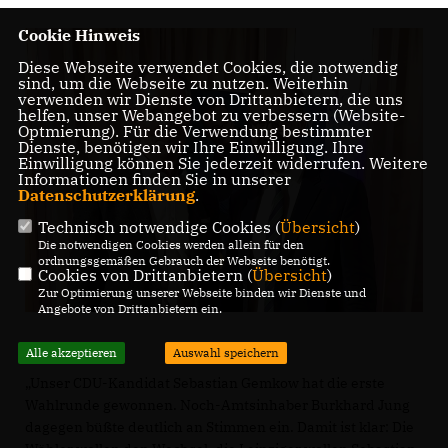
Cookie Hinweis
Diese Webseite verwendet Cookies, die notwendig
sind, um die Webseite zu nutzen. Weiterhin
verwenden wir Dienste von Drittanbietern, die uns
helfen, unser Webangebot zu verbessern (Website-
Optmierung). Für die Verwendung bestimmter
Dienste, benötigen wir Ihre Einwilligung. Ihre
Einwilligung können Sie jederzeit widerrufen. Weitere
Informationen finden Sie in unserer
Datenschutzerklärung
.
Technisch notwendige Cookies (
Übersicht
)
Die notwendigen Cookies werden allein für den
ordnungsgemäßen Gebrauch der Webseite benötigt.
Cookies von Drittanbietern (
Übersicht
)
Zur Optimierung unserer Webseite binden wir Dienste und
Angebote von Drittanbietern ein.
Alle akzeptieren
Auswahl speichern
Unser CDU-Kandidat Sebastian Gemkow hat die erste
Wahlrunde gewonnen. Noch-Amtsinhaber Burkhard Jung
dagegen büßte deutlich an Stimmen ein. Damit ist klar: Die