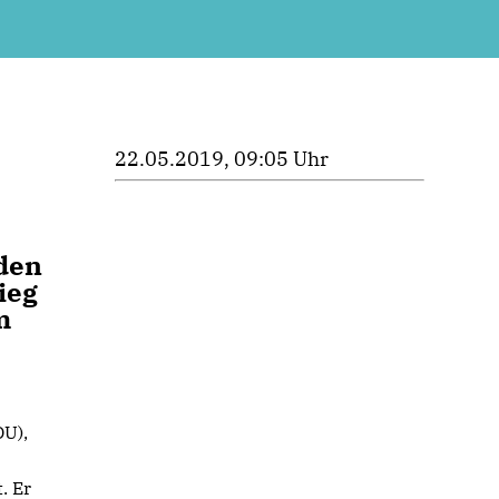
22.05.2019, 09:05 Uhr
rden
ieg
m
U),
. Er