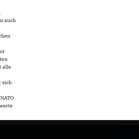
u
en auch
ichen
or
sten
 alle
 sich
r NATO
rwarte