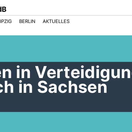
dB
IPZIG
BERLIN
AKTUELLES
en in Verteidigu
h in Sachsen