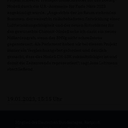
Projekt Schwerer Transporthubschrauber für das Boeing-
Modell durch die U.S.-Amtsseite für Ende März 2023
angekündigt wurde. „Angesichts der im Raum stehenden
Summen, der weiterhin risikobehafteten Entwicklung einer
Luftbetankungsfähigkeit und der neuen Rotorblätter für
das gewünschte Chinook-Modell sehe ich darin ein neues
Milliardengrab, wenn das BMVg nicht schnellstens
gegensteuert. Als Parlament haben wir bei diesem Projekt
immer ein Vergleichsangebot gefordert und deutlich
gemacht, dass das Modell CH-53K zukunftsfähiger ist und
damit die Zeitenwende repräsentiert“, sagt Jens Lehmann
abschließend.
19.01.2023, 15:15 Uhr
Mitglied des Deutschen Bundestages, Radprofi,