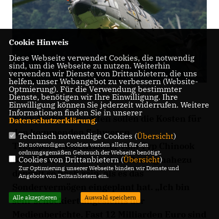
Cookie Hinweis
Diese Webseite verwendet Cookies, die notwendig
sind, um die Webseite zu nutzen. Weiterhin
verwenden wir Dienste von Drittanbietern, die uns
helfen, unser Webangebot zu verbessern (Website-
Optmierung). Für die Verwendung bestimmter
Dienste, benötigen wir Ihre Einwilligung. Ihre
Einwilligung können Sie jederzeit widerrufen. Weitere
Informationen finden Sie in unserer
Nach Medienberichten sollen die Kosten für
Datenschutzerklärung
.
den kommenden Schweren
Technisch notwendige Cookies (
Übersicht
)
Transporthubschrauber vom Typ Chinook
Die notwendigen Cookies werden allein für den
ordnungsgemäßen Gebrauch der Webseite benötigt.
Block II SR des Herstellers Boeing nahezu
Cookies von Drittanbietern (
Übersicht
)
Zur Optimierung unserer Webseite binden wir Dienste und
doppelt so hoch sein, als es das
Angebote von Drittanbietern ein.
Sondervermögen eingeplant hat. „Ich bin
Alle akzeptieren
Auswahl speichern
sehr schockiert angesichts der
Medienberichte. Fast 12 Milliarden Euro sind