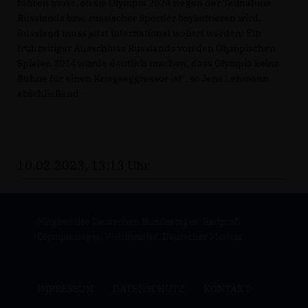
führen muss, ob sie Olympia 2024 wegen der Teilnahme
Russlands bzw. russischer Sportler boykottieren wird.
Russland muss jetzt international isoliert werden! Ein
frühzeitiger Ausschluss Russlands von den Olympischen
Spielen 2024 würde deutlich machen, dass Olympia keine
Bühne für einen Kriegsaggressor ist“, so Jens Lehmann
abschließend.
10.02.2023, 13:13 Uhr
Mitglied des Deutschen Bundestages, Radprofi,
Olympiasieger, Weltmeister, Deutscher Meister
IMPRESSUM
DATENSCHUTZ
KONTAKT