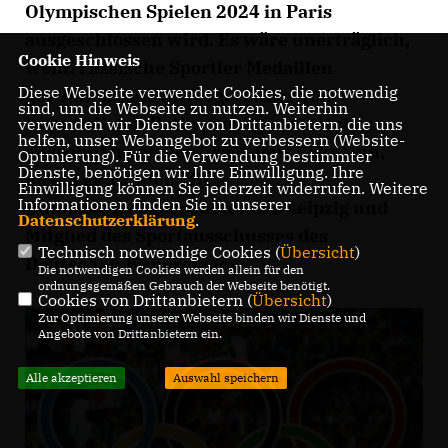
Olympischen Spielen 2024 in Paris
ausgeschlossen wird. Es wäre unerträglich,
Cookie Hinweis
wenn russische Sportler Medaillen
Diese Webseite verwendet Cookies, die notwendig
gewinnen und die Siegerbilder vom
sind, um die Webseite zu nutzen. Weiterhin
Imperialisten Putin propagandistisch
verwenden wir Dienste von Drittanbietern, die uns
helfen, unser Webangebot zu verbessern (Website-
ausgenutzt würden", sagt Jens Lehmann,
Optmierung). Für die Verwendung bestimmter
Dienste, benötigen wir Ihre Einwilligung. Ihre
direkt gewählter CDU-
Einwilligung können Sie jederzeit widerrufen. Weitere
Informationen finden Sie in unserer
Bundestagsabgeordneter aus Leipzig und
Datenschutzerklärung
.
Mitglied des Sportausschusses des
Technisch notwendige Cookies (
Übersicht
)
Deutschen Bundestages.
Die notwendigen Cookies werden allein für den
ordnungsgemäßen Gebrauch der Webseite benötigt.
Cookies von Drittanbietern (
Übersicht
)
Zur Optimierung unserer Webseite binden wir Dienste und
Angebote von Drittanbietern ein.
Alle akzeptieren
Auswahl speichern