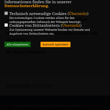
Informationen finden Sie in unserer
Datenschutzerklärung
.
Technisch notwendige Cookies (
Übersicht
)
Die notwendigen Cookies werden allein für den
...entspanntes und sonniges Osterfest -
ordnungsgemäßen Gebrauch der Webseite benötigt.
Cookies von Drittanbietern (
Übersicht
)
Zur Optimierung unserer Webseite binden wir Dienste und
wünscht mit herzlichen Grüßen nach nah
Angebote von Drittanbietern ein.
und fern
Alle akzeptieren
Auswahl speichern
Ihr Jens Lehmann.
02.04.2026, 12:32 Uhr
Mitglied des Deutschen Bundestages, Radprofi,