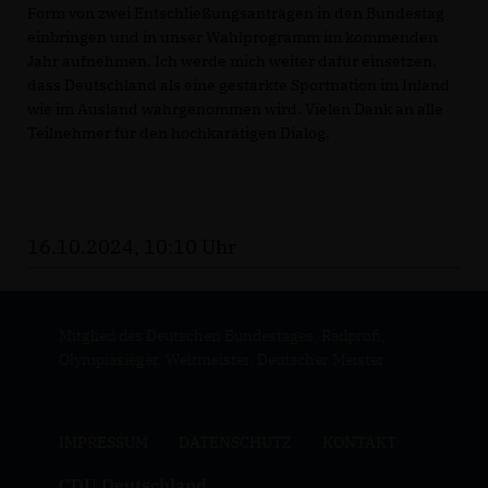
Form von zwei Entschließungsanträgen in den Bundestag
einbringen und in unser Wahlprogramm im kommenden
Jahr aufnehmen. Ich werde mich weiter dafür einsetzen,
dass Deutschland als eine gestärkte Sportnation im Inland
wie im Ausland wahrgenommen wird. Vielen Dank an alle
Teilnehmer für den hochkarätigen Dialog.
16.10.2024, 10:10 Uhr
Mitglied des Deutschen Bundestages, Radprofi,
Olympiasieger, Weltmeister, Deutscher Meister
IMPRESSUM
DATENSCHUTZ
KONTAKT
CDU Deutschland