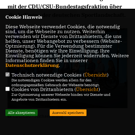
mit der
CDU/CSU-Bundestagsfraktion
über
die Anliegen der deutschen Sportlandschaft.
Cookie Hinweis
Diese Webseite verwendet Cookies, die notwendig
sind, um die Webseite zu nutzen. Weiterhin
verwenden wir Dienste von Drittanbietern, die uns
helfen, unser Webangebot zu verbessern (Website-
Optmierung). Für die Verwendung bestimmter
Dienste, benötigen wir Ihre Einwilligung. Ihre
Einwilligung können Sie jederzeit widerrufen. Weitere
Informationen finden Sie in unserer
Datenschutzerklärung
.
Technisch notwendige Cookies (
Übersicht
)
Die notwendigen Cookies werden allein für den
ordnungsgemäßen Gebrauch der Webseite benötigt.
Cookies von Drittanbietern (
Übersicht
)
Zur Optimierung unserer Webseite binden wir Dienste und
Angebote von Drittanbietern ein.
Alle akzeptieren
Auswahl speichern
📸 CDU/CSU - Michael Wittig