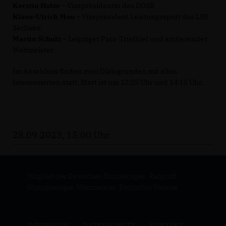
Kerstin Holze
– Vizepräsidentin des DOSB
Klaus-Ulrich Mau
– Vizepräsident Leistungssport des LSB
Sachsen
Martin Schulz
– Leipziger Para-Triathlet und amtierender
Weltmeister
Im Anschluss finden zwei Dialogrunden mit allen
Interessierten statt. Start ist um 12:25 Uhr und 14:15 Uhr.
28.09.2023, 15:00 Uhr
Mitglied des Deutschen Bundestages, Radprofi,
Olympiasieger, Weltmeister, Deutscher Meister
IMPRESSUM
DATENSCHUTZ
KONTAKT