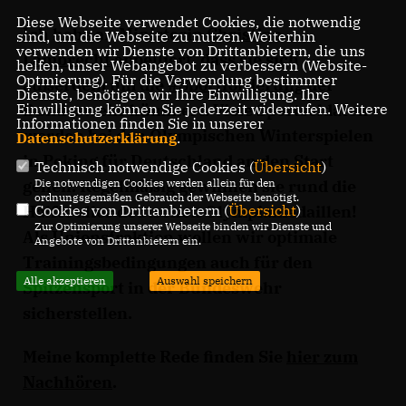
Diese Webseite verwendet Cookies, die notwendig
Ich habe an Ministerin
Christine
sind, um die Webseite zu nutzen. Weiterhin
verwenden wir Dienste von Drittanbietern, die uns
Lambrecht
appelliert, dass sie sich
helfen, unser Webangebot zu verbessern (Website-
Optmierung). Für die Verwendung bestimmter
außerdem um die
#Sportförderung
der
Dienste, benötigen wir Ihre Einwilligung. Ihre
Einwilligung können Sie jederzeit widerrufen. Weitere
Bundeswehr kümmert. Viele Sportsoldaten
Informationen finden Sie in unserer
werden bei den Olympischen Winterspielen
Datenschutzerklärung
.
in Peking für Deutschland an den Start
Technisch notwendige Cookies (
Übersicht
)
Die notwendigen Cookies werden allein für den
gehen. Regelmäßig gewinnen sie rund die
ordnungsgemäßen Gebrauch der Webseite benötigt.
Cookies von Drittanbietern (
Übersicht
)
Hälfte aller deutschen Olympiamedaillen!
Zur Optimierung unserer Webseite binden wir Dienste und
Als Unionsfraktion wollen wir optimale
Angebote von Drittanbietern ein.
Trainingsbedingungen auch für den
Alle akzeptieren
Auswahl speichern
Spitzensport in der Bundeswehr
sicherstellen.
Meine komplette Rede finden Sie
hier zum
Nachhören
.