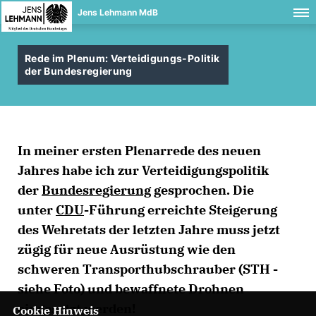
Jens Lehmann MdB
Rede im Plenum: Verteidigungs-Politik
der Bundesregierung
In meiner ersten Plenarrede des neuen
Jahres habe ich zur Verteidigungspolitik
der
Bundesregierung
gesprochen. Die
unter
CDU
-Führung erreichte Steigerung
des Wehretats der letzten Jahre muss jetzt
zügig für neue Ausrüstung wie den
schweren Transporthubschrauber (STH -
siehe Foto) und bewaffnete Drohnen
eingesetzt werden!
Cookie Hinweis