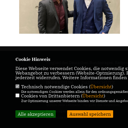
Cookie Hinweis
Mitglied des Deutschen Bundestages, Radprof
Diese Webseite verwendet Cookies, die notwendig si
Olympiasieger, Weltmeister, Deutscher Meist
Webangebot zu verbessern (Website-Optmierung). Fü
jederzeit widerrufen. Weitere Informationen finden
IMPRESSUM
DATENSCHUTZ
Technisch notwendige Cookies (
Übersicht
)
KONTAKT
Die notwendigen Cookies werden allein für den ordnungsgemäßen 
Cookies von Drittanbietern (
Übersicht
)
Zur Optimierung unserer Webseite binden wir Dienste und Angebot
@2026 Jens Lehmann - Mitglied des Deutschen
Bundestages
Alle akzeptieren
Auswahl speichern
Alle Rechte vorbehalten.