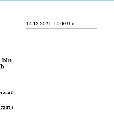
14.12.2021, 14:00 Uhr
 bin
ch
eführt:
873074