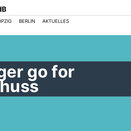
dB
IPZIG
BERLIN
AKTUELLES
er go for
chuss