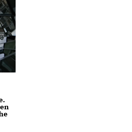
e.
gen
che