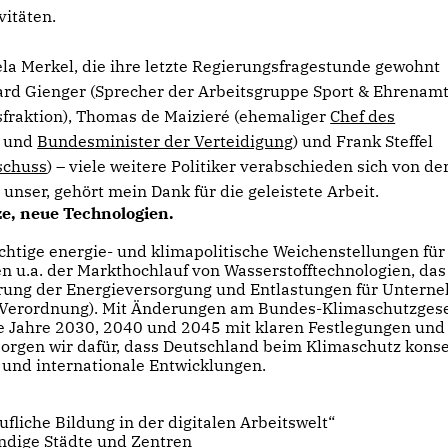
vitäten.
la Merkel, die ihre letzte Regierungsfragestunde gewohnt
ard Gienger (Sprecher der Arbeitsgruppe Sport & Ehrenam
fraktion), Thomas de Maizieré (ehemaliger
Chef des
n und
Bundesminister der Verteidigung
) und Frank Steffel
schuss
) – viele weitere Politiker verabschieden sich von de
nser, gehört mein Dank für die geleistete Arbeit.
ze, neue Technologien.
chtige energie- und klimapolitische Weichenstellungen für
n u.a. der Markthochlauf von Wasserstofftechnologien, das
ierung der Energieversorgung und Entlastungen für Unter
-Verordnung). Mit Änderungen am Bundes-Klimaschutzges
die Jahre 2030, 2040 und 2045 mit klaren Festlegungen und
 sorgen wir dafür, dass Deutschland beim Klimaschutz kons
 und internationale Entwicklungen.
liche Bildung in der digitalen Arbeitswelt“
endige Städte und Zentren