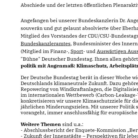
Abschiede und der letzten öffentlichen Plenarakti
Angefangen bei unserer Bundeskanzlerin Dr. Ange
souverän und gut gelaunt absolvierte über Eberh
Mitglied des Vorstandes der CDU/CSU-Bundestags
Bundeskanzleramtes
, Bundesminister des Inner
(Mitglied im Finanz-,
Sport
- und
Auswärtigen Aus
"Bühne" Deutscher Bundestag. Ihnen allen gehört u
olitik mit Augenmaß: Klimaschutz, Arbeitsplät
P
Der Deutsche Bundestag berät in dieser Woche wi
Deutschlands klimaneutrale Zukunft. Dazu gehöre
Repowering von Windkraftanlagen, die Digitalis
im internationalen Wettbewerb (Carbon-Leakage
konkretisieren wir unsere Klimaschutzziele für 
jährlichen Minderungszielen. Mit unserer Politik
vorangeht, immer anschlussfähig für europäische
Weitere Themen
sind u.a.:
- Abschlussbericht der Enquete-Kommission „Beruf
- Zukunft der Innenstädte – Perspektiven für leb