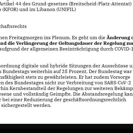
rtikel 44 des Grund-gesetzes (Breitscheid-Platz-Attentat)
vo (KFOR) und im Libanon (UNIFIL)
chaftsrechts
hen Freitagmorgen ins Plenum. Es geht um die
Änderung 
nd die Verlängerung der Geltungsdauer der Regelung zu
aufgrund der allgemeinen Beeinträchtigung durch COVID-1
sordnung digitale und hybride Sitzungen der Ausschüsse 
s Bundestags weiterhin auf 25 Prozent. Der Bundestag war 
nsfähigkeit stets zu gewährleisten. Er hat zudem Vorsorge
gen des Bundestages nicht zur Verbreitung von SARS-CoV-2
erhin Kernbestandteil der Regelungen zur weiteren Bekäm
sene und vollständig Geimpfte. Die Abstandsregelung ka
 bei einer Reduzierung der geschäftsordnungsrechtlich
sichergestellt werden.