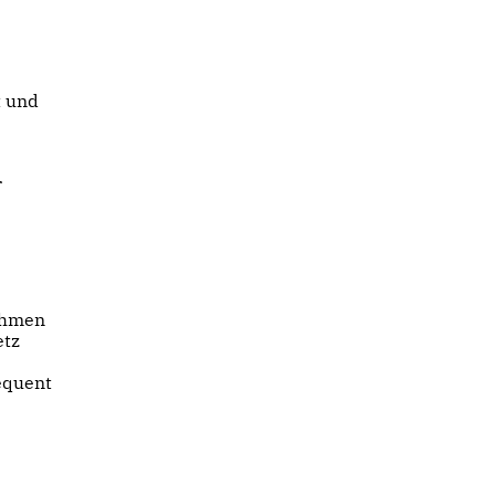
t und
r
nehmen
etz
equent