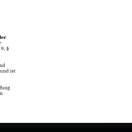
der
r
9, §
und
und ist
pfung
nn